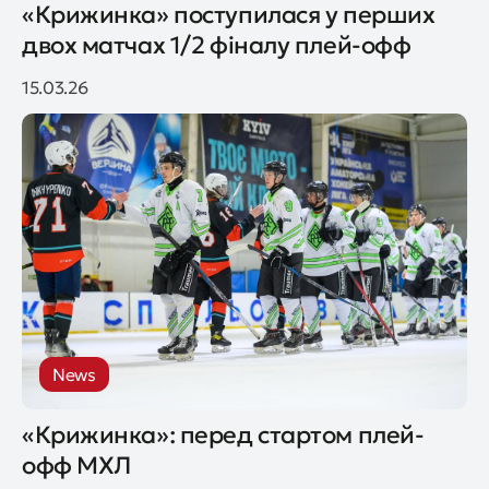
«Крижинка» поступилася у перших
двох матчах 1/2 фіналу плей-офф
15.03.26
News
«Крижинка»: перед стартом плей-
офф МХЛ