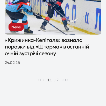
News
«Крижинка-Кепіталз» зазнала
поразки від «Шторма» в останній
очній зустрічі сезону
24.02.26
1
2
…
17