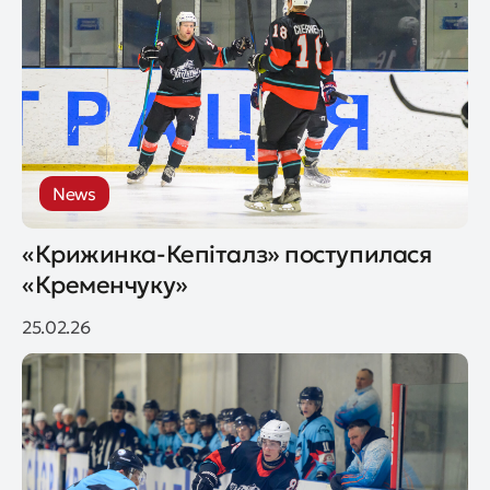
News
«Крижинка-Кепіталз» поступилася
«Кременчуку»
25.02.26