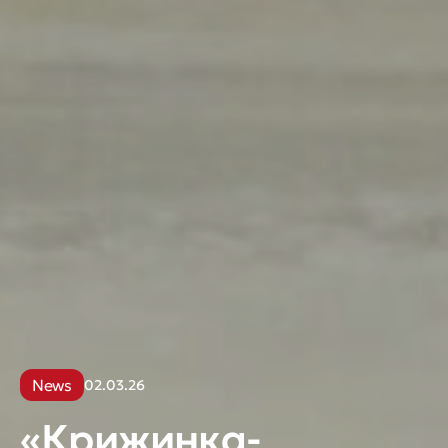
News
02.03.26
«Крижинка-