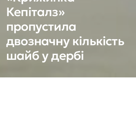
Кепіталз»
пропустила
двозначну кількість
шайб у дербі
Підопічні Євгена Аліпова всьоме поступилися
«Соколу»
.
«Крижинка-Кепіталз» (Київ) – «Сокіл» (Київ) – 2:14
(0:2; 1:5; 1:7)
Шайби:
0:1 – Крикля (Захаров, Бородай, –