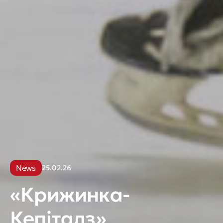
News
25.02.26
«Крижинка-
Кепіталз»