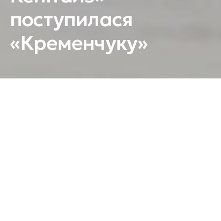
поступилася
«Кременчуку»
Підопічні Євгена Аліпова пропустили двозначну
кількість шайб від суперника.
«Кременчук» – «Крижинка-Кепіталз» (Київ) – 11:1
(2:0; 3:1; 6:0)
Шайби:
1:0 – Попережай (Андрущенко, Кривенко,
– більшість), 08:48; 2:0 – Андрющенко
(Середницький, Лялька), 11:10; 3:0 – Середницький
(Лялька), 24:06; 4:0 – Кривошапкін (Піддубний,
Захарченко), 31:23; 4:1 – Бехтольд (Черненко,