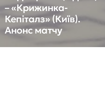
– «Крижинка-
Кепіталз» (Київ).
Анонс матчу
2-ге грудня, 17:00, м. Одеса, Палац спорту.
Вже завтра підопічні Євгена Аліпова втретє у
сезоні зустрінуться з представниками Південної
Пальміри.
Саме з цим суперником у домашньому
протистоянні нашій команді вдалося набрати