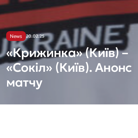
News
20.02.25
«Крижинка» (Київ) –
«Сокіл» (Київ). Анонс
матчу
20-те лютого, 18:00, м. Київ, Арена «АТЕК».
Трансляція:
YouTube
Setanta
Sports