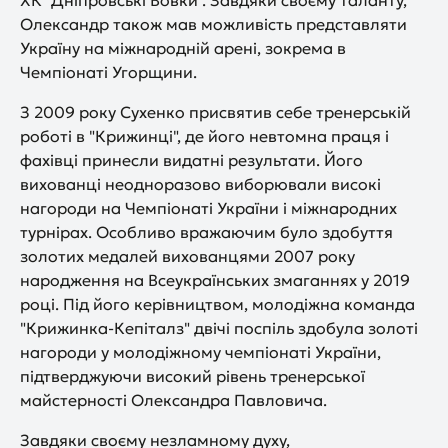
ХК "Дніпровські Вовки". Завдяки своєму таланту,
Олександр також мав можливість представляти
Україну на міжнародній арені, зокрема в
Чемпіонаті Угорщини.
З 2009 року Сухенко присвятив себе тренерській
роботі в "Крижинці", де його невтомна праця і
фахівці принесли видатні результати. Його
вихованці неодноразово виборювали високі
нагороди на Чемпіонаті України і міжнародних
турнірах. Особливо вражаючим було здобуття
золотих медалей вихованцями 2007 року
народження на Всеукраїнських змаганнях у 2019
році. Під його керівництвом, молодіжна команда
"Крижинка-Кепіталз" двічі поспіль здобула золоті
нагороди у молодіжному чемпіонаті України,
підтверджуючи високий рівень тренерської
майстерності Олександра Павловича.
Завдяки своєму незламному духу,