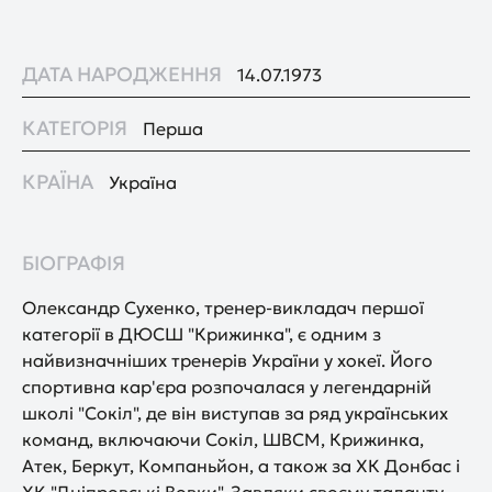
ДАТА НАРОДЖЕННЯ
14.07.1973
КАТЕГОРІЯ
Перша
КРАЇНА
Україна
БІОГРАФІЯ
Олександр Сухенко, тренер-викладач першої
категорії в ДЮСШ "Крижинка", є одним з
найвизначніших тренерів України у хокеї. Його
спортивна кар'єра розпочалася у легендарній
школі "Сокіл", де він виступав за ряд українських
команд, включаючи Сокіл, ШВСМ, Крижинка,
Атек, Беркут, Компаньйон, а також за ХК Донбас і